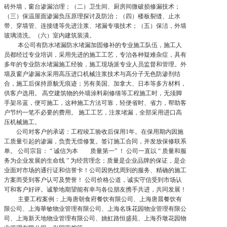
砖外墙，窗台渗漏治理；（二）卫生间、厨房间微破损修漏技术；
（三）保温屋面渗漏负压原理探讨及防治；（四）楼板裂缝、止水
带、穿墙管、连接缝等先进注浆、堵漏专项技术；（五）保洁，外墙
玻璃清洗。（六）室内建筑装潢。
本公司有防水堵漏防水堵漏加固修补的专业施工队伍，施工人
员都经过专业培训，采用先进的施工工艺，专治各种疑难杂症，具有
多年的专业防水堵漏施工经验，施工现场派专业人员监督和管理。外
墙及窗户渗漏水采用高压进口机械注浆技术与高分子无色防渗剂结
合，施工后保持原貌无痕迹；另有美国、加拿大、日本等多方材料，
供客户选用。 高空建筑物的外墙涂料刷修缮等工程施工时，无须脚
手架吊蓝，便可施工，这种施工方法可靠，轻便省时、省力，帮助客
户节约一笔不必要的费用。 施工工艺，注浆堵漏，全部采用进口高
压机械施工。
公司对客户的承诺：工程竣工验收后保用1年。在保用期内因施
工质量引起的渗漏，负责无偿修复。签订施工合同，并发放保修联系
单。 公司宗旨： “ 诚信为本 质量第一” ！ 公司一直以 “ 质量和服
务为企业发展的生命线 ” 为经营理念；质量是企业品牌的保证，是企
业面对市场的通行证和信誉卡！公司因热忱周到的服务、精确的施工
方案而受到客户认可及赞誉！ 公司价格公道，诚实守信受到市场认
可和客户好评。诚挚地期望能有幸与各位朋友携手共进，共同发展！
主要工程案例：上海唐朝食府餐饮有限公司、上海唐晨餐饮有
限公司、上海華敏物业管理有限公司、上海名珠花园物业管理有限公
司、上海新天地物业管理有限公司、姚虹路恒盛苑、上海乔墩花园物