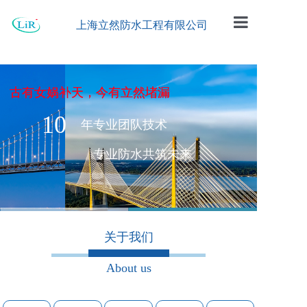
上海立然防水工程有限公司
首页
公司简介
古有女娲补天，今有立然堵漏
工程案例
10
年专业团队技术
防水材料
专业防水共筑未来
企业动态
留言板
关于我们
联系我们
About us