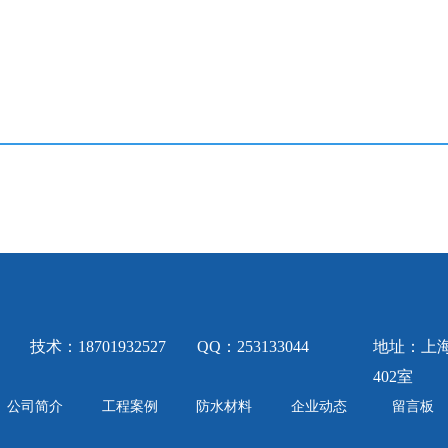
技术：18701932527
QQ：253133044
地址：上海
402室
公司简介
工程案例
防水材料
企业动态
留言板