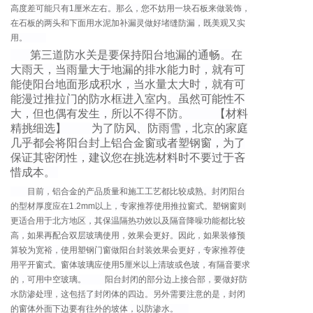
高度差可能只有1厘米左右。那么，您不妨用一块石板来做装饰，
在石板的两头和下面用水泥加补漏灵做好堵缝防漏，既美观又实
用。
第三道防水关是要保持阳台地漏的通畅。在
大雨天，当雨量大于地漏的排水能力时，就有可
能使阳台地面形成积水，当水量太大时，就有可
能漫过推拉门的防水框进入室内。虽然可能性不
大，但也偶有发生，所以不得不防。 【材料
精挑细选】 为了防风、防雨雪，北京的家庭
几乎都会将阳台封上铝合金窗或者塑钢窗，为了
保证其密闭性，建议您在挑选材料时不要过于吝
惜成本。
目前，铝合金的产品质量和施工工艺都比较成熟。封闭阳台
的型材厚度应在1.2mm以上，专家推荐使用推拉窗式。塑钢窗则
更适合用于北方地区，其保温隔热功效以及隔音降噪功能都比较
高，如果再配合双层玻璃使用，效果会更好。因此，如果装修预
算较为宽裕，使用塑钢门窗做阳台封装效果会更好，专家推荐使
用平开窗式。窗体玻璃应使用5厘米以上清玻或色玻，有隔音要求
的，可用中空玻璃。 阳台封闭的部分边上接合部，要做好防
水防渗处理，这包括了封闭体的四边。另外需要注意的是，封闭
的窗体外面下边要有往外的坡体，以防渗水。