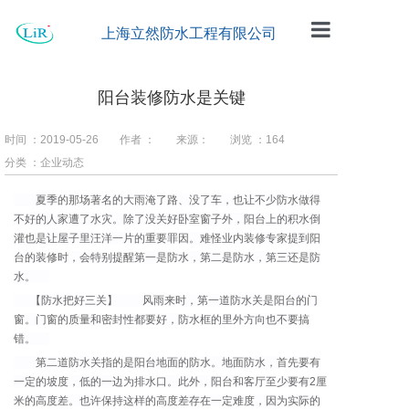
上海立然防水工程有限公司
首页
阳台装修防水是关键
公司简介
时间 ：2019-05-26
作者 ：
来源：
浏览 ：
164
工程案例
分类 ：企业动态
防水材料
夏季的那场著名的大雨淹了路、没了车，也让不少防水做得
不好的人家遭了水灾。除了没关好卧室窗子外，阳台上的积水倒
企业动态
灌也是让屋子里汪洋一片的重要罪因。难怪业内装修专家提到阳
台的装修时，会特别提醒第一是防水，第二是防水，第三还是防
留言板
水。
【防水把好三关】 风雨来时，第一道防水关是阳台的门
联系我们
窗。门窗的质量和密封性都要好，防水框的里外方向也不要搞
错。
第二道防水关指的是阳台地面的防水。地面防水，首先要有
一定的坡度，低的一边为排水口。此外，阳台和客厅至少要有2厘
米的高度差。也许保持这样的高度差存在一定难度，因为实际的