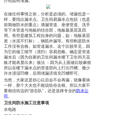
介绍如何堵漏。
在做任何事情之前，分析是必须的。堵漏也是一
样，要找出漏水点。卫生间易漏水点包括（也是
前期做防水的重点）滴漏管道、座便管道、洗手
等下水管道与地板的结合部，地板最基层及四
周。有些是建筑工程自身的问题，如：地板基层
差（水泥不打标），钢筋外漏等。有些刚是防水
工作没有合格。如管道漏水。这个比较常见，因
为它的做工细节（清扫）容易忽略。确定是管道
漏水后（因为自家的卫生间漏水楼下卫生间天花
板才能表显出来）做法 ：因为从上面做比较麻烦
所以在楼下漏水点的管道部向上打出凹槽。撒少
许水浸湿凹槽，后用堵漏济填充凹槽即可。
当然，大家还是担心以后会不会再漏，就像看病
一样，那个大夫也不能说给你去根。所以大家不
要相信街边的“游击队”，还是选择专业的
防水公
司
。
卫生间防水施工注意事项
水电路