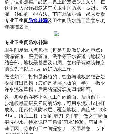
多，但都是卖产品的。真正的方法少之又少，在
这里向大家详细叙述有关卫生间防水 、漏水、 堵
漏、补修的一些方法。下面就随小编一起来看看
专业卫生间
防水补漏
及卫生间防水施工注意事项
详细描述吧。
专业卫生间防水补漏
卫生间易漏水点包括（也是前期做防水的重点）
滴漏管道、座便管道、洗手等下水管道与地板的
结合部，地板最基层及四周。在房子装修装饰之
前应先把以上几处做好防水工作。
做法如下：打扫是必须的，管道与地板的结合处
要敲打出凹槽（最好是基层地板的一半），撒少
许水浸湿凹槽，后用堵漏济填充凹槽即可。
这一步要做在整个防水工作的前面。后再做下一
步地板最基层及四周的防水，可用水泥加胶粉打
成浆，用丙伦做防水层，覆盖地板，高度约1.8米
即可。所须工具（宽刷 剪刀 胶手套）做之前墙面
要浸些水。待水泥已干后做“闭水”检验。可能有
些原因，你家的卫生间漏水了，不用着急，以下