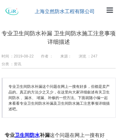
上海立然防水工程有限公司
首页
专业卫生间防水补漏 卫生间防水施工注意事项
公司简介
详细描述
工程案例
时间 ：2019-08-22
作者 ：
来源：
浏览 ：
247
分类 ：资讯
防水材料
企业动态
专业卫生间防水补漏这个问题在网上一搜有好多，但都是卖产
品的。真正的方法少之又少，在这里向大家详细叙述有关卫生
留言板
间防水 、漏水、 堵漏、补修的一些方法。下面就随小编一起
来看看专业卫生间防水补漏及卫生间防水施工注意事项详细描
联系我们
述吧。
专业
卫生间防水
补漏
这个问题在网上一搜有好