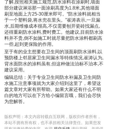
了解,按照相关施工规范,防水涂料在涂刷时,墙面
部分建议淋浴那一面涂刷高度为1.8米,其他墙面
刷至地面上方25-30厘米即可。“防水涂料就相当
于一个塑料袋,将水兜在里头。”崔涛表示,一旦漏
水,后期维修成本很高,不仅需要刨开瓷砖找漏点,
还得重刷防水涂料,费时费工。他建议,目前防水涂
料并不贵,倒不如施工时就尽量把防水涂料都刷高
一些,起到更保险的作用。
至于有的业主想要在卫生间的顶面刷防水涂料,以
预防楼上邻居家卫生间漏水等特殊情况,崔涛认为,
背水面防水的涂料虽有,但这种做法治标不治本,不
建议采用。
编辑总结：关于专业卫生间防水补漏及卫生间防
水施工注意事项就为大家介绍到这里了，希望这
篇文章对大家有所帮助。如果大家还有什么不明
白的地方可以在下方给小编留言哦，我们会尽快
为您解答。
版权声明：本文内容转载自互联网，版权归作者所有，
本站不拥有所有权，也不承担相关法律责任。如果您发
现有涉嫌抄袭的内容，欢迎
进行举报，并提供
提交反馈