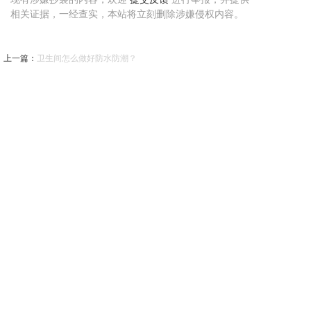
相关证据，一经查实，本站将立刻删除涉嫌侵权内容。
上一篇
：
卫生间怎么做好防水防潮？
下一篇
：
立然免费上门勘察
暂时还没有评论，当第一个评论者吧！
发表评论