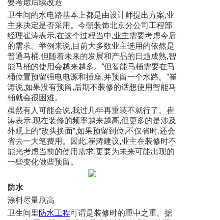
要考虑后续改造
卫生间的水电路基本上都是由设计师提出方案,业
主来决定是否采用。今朝装饰北京分公司工程部
经理崔涛表示,在这个过程当中,业主需要考虑今后
的需求。举例来说,目前大多数业主选用的依然是
普通马桶,但随着未来的发展和产品的日趋成熟,智
能马桶的使用会越来越多。“但智能马桶需要在马
桶位置预留强电电源和插座,并预留一个水路。”崔
涛说,如果没有预留,后期不装修的话想使用智能马
桶就会很困难。
虽然有人可能会说,我过几年再重装不就行了。崔
涛表示,现在装修的频率越来越高,但更多的是涉及
外观上的“改头换面”,如果预留到位,不仅省时,还会
省去一大笔费用。因此,崔涛建议,业主在装修时不
能光考虑当前的使用需求,更要为未来可能出现的
一些变化做些预留。
防水
涂料尽量刷高
卫生间里
防水工程
可谓是装修时的重中之重。据