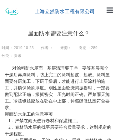
上海立然防水工程有限公司
首页
屋面防水需要注意什么？
公司简介
时间 ：2019-10-23
作者 ：
来源：
浏览 ：
289
工程案例
分类 ：资讯
防水材料
对涂料防水屋面，基层清理要干净，要等基层完全
干燥后再刷涂料，防止完工的涂料起皮、起鼓。涂料屋
企业动态
面要分层施工，下层干燥后，才能进行上层涂料的施
工，并确保涂刷厚度。刚性屋面砼浇捣振摇时，一定要
留言板
做到配比正确，振摇密实，压光时间正确。严禁雨天施
工。冷拨钢丝应放在砼在中上部，伸缩缝做法应符合要
求。
联系我们
屋面防水施工的注意事项：
1．严禁在雨天进行卷材和保温施工。
2．卷材防水层的找平层要符合质量要求，达到规定的
干燥程度。