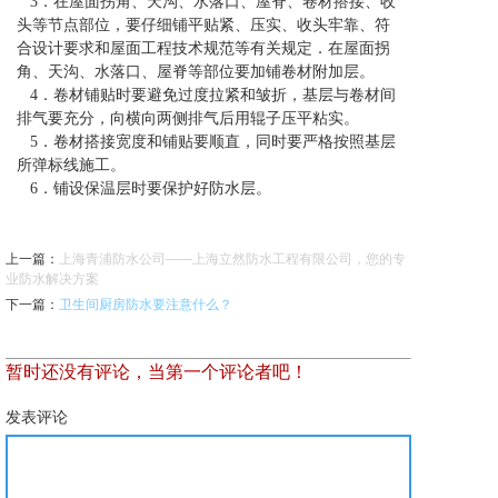
3．在屋面拐角、天沟、水落口、屋脊、卷材搭接、收
头等节点部位，要仔细铺平贴紧、压实、收头牢靠、符
合设计要求和屋面工程技术规范等有关规定．在屋面拐
角、天沟、水落口、屋脊等部位要加铺卷材附加层。
4．卷材铺贴时要避免过度拉紧和皱折，基层与卷材间
排气要充分，向横向两侧排气后用辊子压平粘实。
5．卷材搭接宽度和铺贴要顺直，同时要严格按照基层
所弹标线施工。
6．铺设保温层时要保护好防水层。
上一篇
：
上海青浦防水公司——上海立然防水工程有限公司，您的专
业防水解决方案
下一篇
：
卫生间厨房防水要注意什么？
暂时还没有评论，当第一个评论者吧！
发表评论