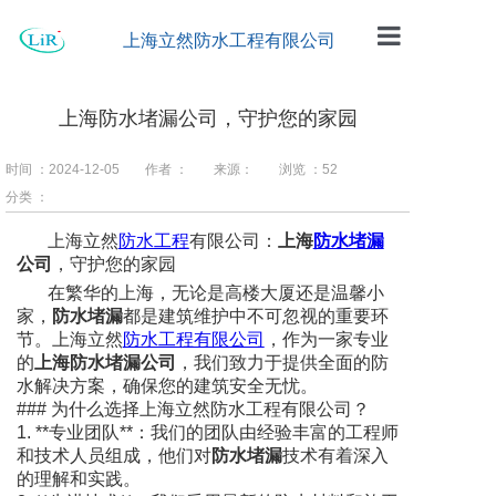
上海立然防水工程有限公司
首页
上海防水堵漏公司，守护您的家园
公司简介
时间 ：2024-12-05
作者 ：
来源：
浏览 ：
52
工程案例
分类 ：
防水材料
上海立然
防水工程
有限公司：
上海
防水堵漏
公司
，守护您的家园
企业动态
在繁华的上海，无论是高楼大厦还是温馨小
家，
防水堵漏
都是建筑维护中不可忽视的重要环
留言板
节。上海立然
防水工程有限公司
，作为一家专业
的
上海防水堵漏公司
，我们致力于提供全面的防
联系我们
水解决方案，确保您的建筑安全无忧。
### 为什么选择上海立然防水工程有限公司？
1. **专业团队**：我们的团队由经验丰富的工程师
和技术人员组成，他们对
防水堵漏
技术有着深入
的理解和实践。