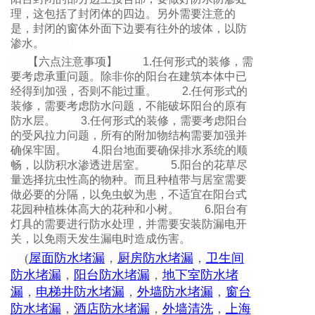
理，这包括了封闭体的四边。另外需要注意的
是，封闭的窗体外面下边要有往外的坡体，以防
渗水。
【六点注意事项】 1.任何形式的装修，需
要考虑承重问题。除非你的阳台在建筑本体中已
经得到加强，否则不能过重。 2.任何形式的
装修，需要考虑防水问题，不能破坏阳台的原有
防水层。 3.任何形式的装修，需要考虑阳台
的受风拉力问题，所有的附加物结构需要加强并
确保牢固。 4.阳台地面要确保排水系统的顺
畅，以防积水渗透进居室。 5.阳台的花草尽
量选择抗虫性高的物种。而且种植带与居室需要
做必要的分隔，以免虫蚁为患，不适宜在阳台式
花园种植株体高大的花种和小树。 6.阳台有
灯具的需要进行防水处理，并需要安装防漏电开
关，以免雨天发生漏电时造成伤害。
(
屋面
防水堵漏
，
厨房防水堵漏
，
卫生间
防水
堵漏
，
阳台防水堵漏
，
地下室防水堵
漏
，
电梯井防水堵漏
，
外墙防水
堵漏
，
窗台
防水堵漏
，
酒店防水堵漏
，
外墙清洗
，
上海