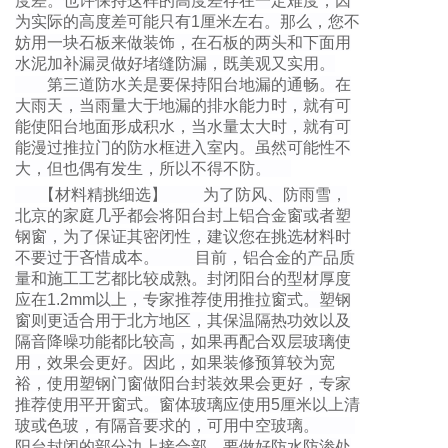
度差。也许保持这样的高度差存在一定难度，因
为实际的高度差可能只有1厘米左右。那么，您不
妨用一块石板来做装饰，在石板的两头和下面用
水泥加补漏灵做好堵缝防漏，既美观又实用。
第三道防水关是要保持阳台地漏的通畅。在
大雨天，当雨量大于地漏的排水能力时，就有可
能使阳台地面形成积水，当水量太大时，就有可
能漫过推拉门的防水框进入室内。虽然可能性不
大，但也偶有发生，所以不得不防。
【材料精挑细选】 为了防风、防雨雪，
北京的家庭几乎都会将阳台封上铝合金窗或者塑
钢窗，为了保证其密闭性，建议您在挑选材料时
不要过于吝惜成本。 目前，铝合金的产品质
量和施工工艺都比较成熟。封闭阳台的型材厚度
应在1.2mm以上，专家推荐使用推拉窗式。塑钢
窗则更适合用于北方地区，其保温隔热功效以及
隔音降噪功能都比较高，如果再配合双层玻璃使
用，效果会更好。因此，如果装修预算较为宽
裕，使用塑钢门窗做阳台封装效果会更好，专家
推荐使用平开窗式。窗体玻璃应使用5厘米以上清
玻或色玻，有隔音要求的，可用中空玻璃。
阳台封闭的部分边上接合部，要做好防水防渗处