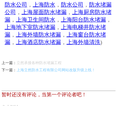
防水公司
，
上海防水
，
防水公司
，
防水堵漏
公司
，
上海屋面防水堵漏
，
上海厨房防水堵
漏
，
上海卫生间防水
，
上海阳台防水堵漏
，
上海地下室防水堵漏
，
上海电梯井防水堵
漏
，
上海外墙防水堵漏
，
上海窗台防水堵
漏
，
上海酒店防水堵漏
，
上海外墙清洗
)
上一篇
：
立然承接各种防水堵漏工程
下一篇
：
上海立然防水工程有限公司网站改版升级上线！
暂时还没有评论，当第一个评论者吧！
发表评论