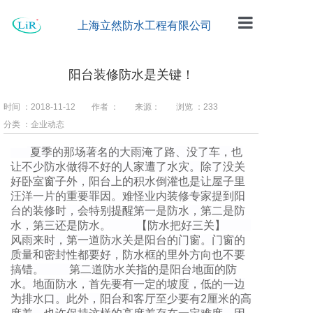
上海立然防水工程有限公司
首页
阳台装修防水是关键！
公司简介
时间 ：2018-11-12
作者 ：
来源：
浏览 ：
233
工程案例
分类 ：企业动态
防水材料
夏季的那场著名的大雨淹了路、没了车，也
让不少防水做得不好的人家遭了水灾。除了没关
企业动态
好卧室窗子外，阳台上的积水倒灌也是让屋子里
汪洋一片的重要罪因。难怪业内装修专家提到阳
留言板
台的装修时，会特别提醒第一是防水，第二是防
水，第三还是防水。 【防水把好三关】
风雨来时，第一道防水关是阳台的门窗。门窗的
联系我们
质量和密封性都要好，防水框的里外方向也不要
搞错。 第二道防水关指的是阳台地面的防
水。地面防水，首先要有一定的坡度，低的一边
为排水口。此外，阳台和客厅至少要有2厘米的高