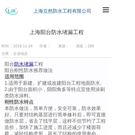
上海立然防水工程有限公司
首页
上海阳台防水堵漏工程
公司简介
时间 ：2018-11-24
作者 ：
来源：
浏览 ：
289
工程案例
分类 ：企业动态
防水材料
阳台
防水堵漏
工程
阳台刚性防水推荐做法
适用范围
企业动态
1.适用于新建、扩建或改建阳台工程地面防水。
2.由于阳台面积小，阴阳角多等特点宜使用涂刷
留言板
类防水涂料。
刚性防水特点
联系我们
本防水做法，简单方便，安全可靠，防水效果
好。只要对结构基层进行简单修补后，即可直接
做防水层，省去了找平层，这样不但节约了工程
造价，加快了施工进度，而且还减少了楼面荷
载，减轻结构变形，延长了结构的使用寿命。