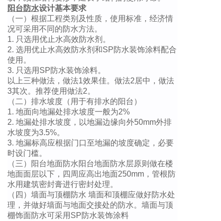
阳台防水
设计基本要求
（一）根据工程类别及性质，使用标准，经济情
况可采用不同的防水方法。
1. 只选用优止水高效防水剂。
2. 选用优止水高效防水剂和SP防水装饰涂料配合
使用。
3. 只选用SP防水装饰涂料。
以上三种做法，做法1效果佳。做法2居中，做法
3其次。推荐使用做法2。
（二）排水坡度（用于有排水的阳台）
1. 地面向地漏处排水坡度一般为2%
2. 地漏处排水坡度，以地漏边缘向外50mm外排
水坡度为3.5%。
3. 地漏标高应根据门口至地漏的坡度确定，必要
时设门槛。
（三）阳台地面防水阳台地面防水层原则做在楼
地面面层以下，四周应高出地面250mm，管根防
水用建筑密封膏进行密封处理。
（四）墙面与顶棚防水 墙面和顶棚应做好防水处
理，并做好墙面与地面交接处的防水。墙面与顶
棚饰面防水可采用SP防水装饰涂料